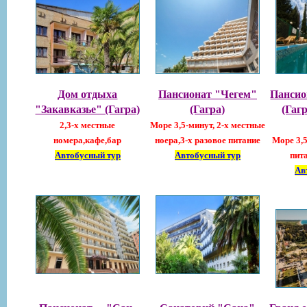
Дом отдыха
Пансионат "Чегем"
Пансио
"Закавказье" (Гагра)
(Гагра)
(Гаг
2,3-х местные
Море 3,5-минут, 2-х местные
номера,кафе,бар
ноера,3-х разовое питание
Море 3,5
Автобусный тур
Автобусный тур
пит
Ав