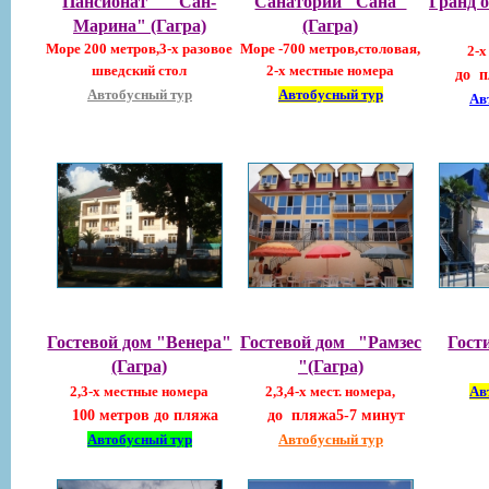
Пансионат "Сан-
Санаторий "Сана"
Гранд 
Марина" (Гагра)
(Гагра)
Море 200 метров,3-х разовое
Море -700 метров,столовая,
2-х
шведский стол
2-х местные номера
до п
Автобусный тур
Автобусный тур
Ав
Гостевой дом "Венера"
Гостевой дом "Рамзес
Гост
(Гагра)
"(Гагра)
2,3-х местные номера
2,3,4-х мест. номера,
Ав
100 метров до пляжа
до пляжа5-7 минут
Автобусный тур
Автобусный тур