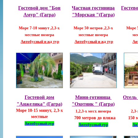
Гостевой дом "Бон
Частная гостиница
Гостев
Амур" (Гагра)
"Морская "(Гагра)
Море 7-10 минут ,2,3-х
Море 50 метров ,2,3-х
Море 5
местные номера
местны
е номера
ме
Автобусный и жд тур
Автобусный и жд тур
Ав
Гостевой дом
Мини-готиница
Отель
"Анжелика" (Гагра)
"Охотник " (Гагра)
Море 10-15 минут, 2,3-х
1,2,3-х мест. номера
2,3
местные
700 метров до пляжа
150 
Автобусный тур
Автобусный тур
Ав