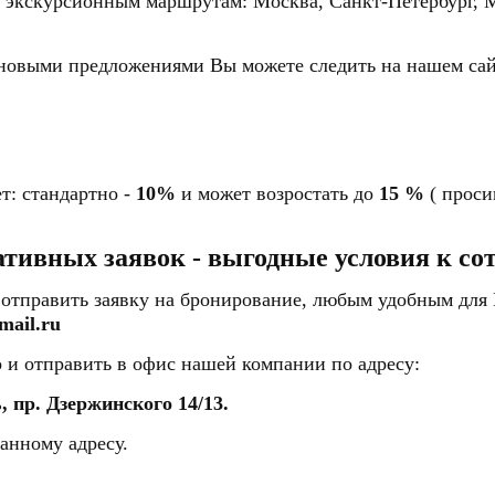
 экскурсионным маршрутам: Москва, Санкт-Петербург, Му
 За новыми предложениями Вы можете следить на на
т: стандартно -
10%
и может возростать до
15 %
( проси
тивных заявок - выгодные условия к со
о отправить заявку на бронирование, любым удобным для
mail.ru
го и отправить в офис нашей компании по адресу:
, пр. Дзержинского 14/13.
занному адресу.